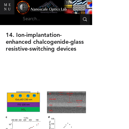
ME
NU
14. Ion-implantation-
enhanced chalcogenide-glass
resistive-switching devices
M. A. Hughes, Y. Fedorenko, R. M.
Gwilliam, K. P. Homewood, S.
Hinder, B. Gholipour, D. W. Hewak,
T. H. Lee, S. R. Elliott, R. J. Curry.